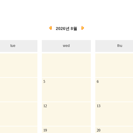
2026년 8월
tue
wed
thu
5
6
12
13
19
20