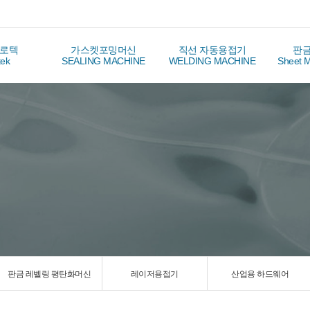
로텍
가스켓포밍머신
직선 자동용접기
판
tek
SEALING MACHINE
WELDING MACHINE
Sheet M
판금 레벨링 평탄화머신
레이저용접기
산업용 하드웨어