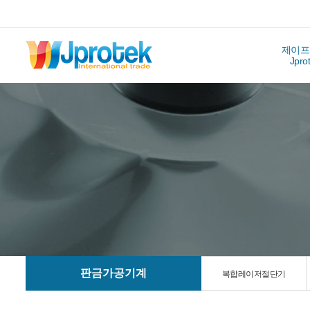
제이프
Jpro
판금가공기계
복합레이저절단기