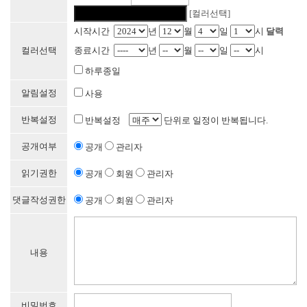
[컬러선택]
시작시간
년
월
일
시
달력
컬러선택
종료시간
년
월
일
시
하루종일
알림설정
사용
반복설정
반복설정
단위로 일정이 반복됩니다.
공개여부
공개
관리자
읽기권한
공개
회원
관리자
댓글작성권한
공개
회원
관리자
내용
비밀번호