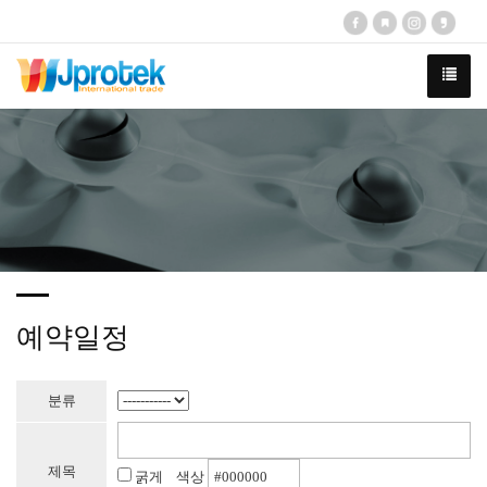
예약일정
분류
제목
굵게 색상